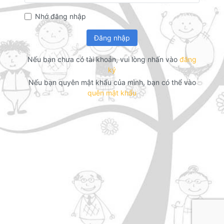
Nhớ đăng nhập
Đăng nhập
Nếu bạn chưa có tài khoản, vui lòng nhấn vào
đăng
ký
Nếu bạn quyên mật khẩu của mình, bạn có thể vào
quên mật khẩu